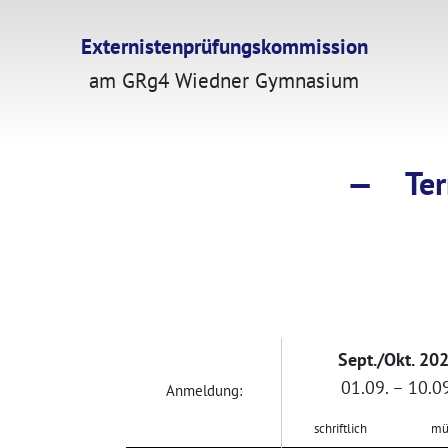
Externistenprüfungskommission
am GRg4 Wiedner Gymnasium
—
Te
Sept./Okt. 20
01.09. – 10.09
Anmeldung:
schriftlich
mü