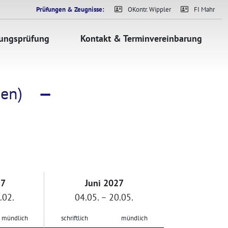
Prüfungen & Zeugnisse:
OKontr. Wippler
FI Mahr
sungsprüfung
Kontakt & Terminvereinbarung
en)
—
27
Juni 2027
.02.
04.05. – 20.05.
mündlich
schriftlich
mündlich