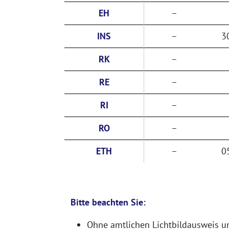
EH
–
INS
–
3
RK
–
RE
–
RI
–
RO
–
ETH
–
0
Bitte beachten Sie:
Ohne amtlichen Lichtbildausweis und